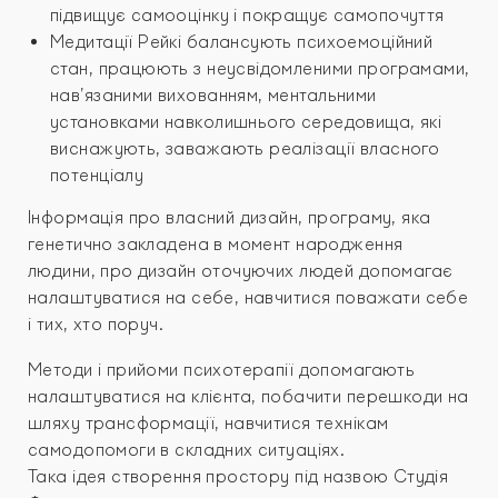
підвищує самооцінку і покращує самопочуття
Медитації Рейкі балансують психоемоційний
стан, працюють з неусвідомленими програмами,
нав’язаними вихованням, ментальними
установками навколишнього середовища, які
виснажують, заважають реалізації власного
потенціалу
Інформація про власний дизайн, програму, яка
генетично закладена в момент народження
людини, про дизайн оточуючих людей допомагає
налаштуватися на себе, навчитися поважати себе
і тих, хто поруч.
Методи і прийоми психотерапії допомагають
налаштуватися на клієнта, побачити перешкоди на
шляху трансформації, навчитися технікам
самодопомоги в складних ситуаціях.
Така ідея створення простору під назвою Студія