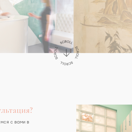
льтация?
мся с вами в