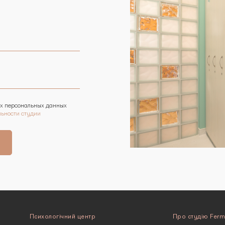
их персональных данных
ьности студии
Психологічний центр
Про студію Fer