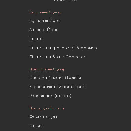
Спортивний центр
Кундаліні Йога
Аштанга Йога
Пілатес
Пілатес на тренажері Реформер
Пілатес на Spine Corrector
Психологічний центр
Система Дизайн Людини
Енергетична система Рейкі
Реабілітація (масаж)
Про студію Fermata
Фахівці студії
Отзывы