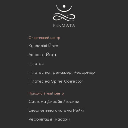
Спортивний центр
Кундаліні Йога
Аштанга Йога
Пілатес
Пілатес на тренажері Реформер
Пілатес на Spine Corrector
Психологічний центр
Система Дизайн Людини
Енергетична система Рейкі
Реабілітація (масаж)