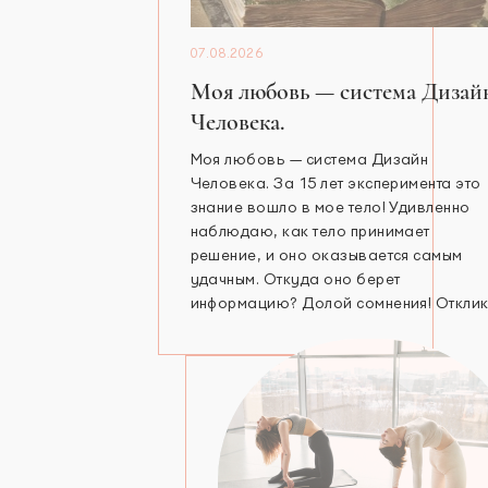
07.08.2026
Моя любовь — система Дизай
Человека.
Моя любовь — система Дизайн
Человека. За 15 лет эксперимента это
знание вошло в мое тело! Удивленно
наблюдаю, как тело принимает
решение, и оно оказывается самым
удачным. Откуда оно берет
информацию? Долой сомнения! Откли
или есть, или его нет! И точка! Я —
эмоциональный Генератор 6/2, сошла 
крыши 4 года назад. С любовью,
директор
…