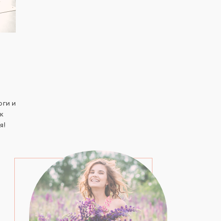
оги и
ок
я!