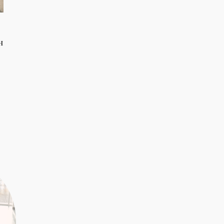
н
к
с