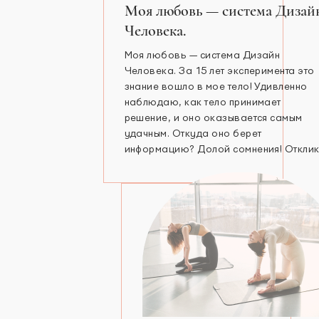
Моя любовь — система Дизай
Человека.
Моя любовь — система Дизайн
Человека. За 15 лет эксперимента это
знание вошло в мое тело! Удивленно
наблюдаю, как тело принимает
решение, и оно оказывается самым
удачным. Откуда оно берет
информацию? Долой сомнения! Откли
или есть, или его нет! И точка! Я —
эмоциональный Генератор 6/2, сошла 
крыши 4 года назад. С любовью,
директор
…