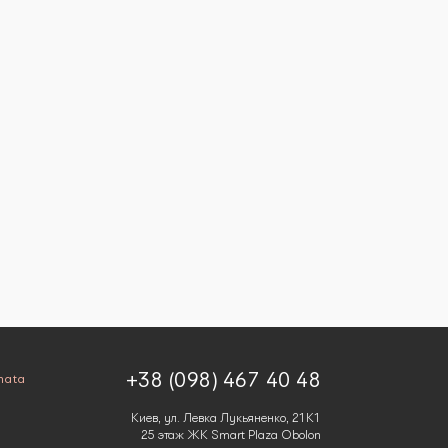
+38 (098) 467 40 48
mata
Киев, ул. Левка Лукьяненко, 21К1
25 этаж ЖК Smart Plaza Obolon