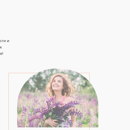
оги и
ок
я!