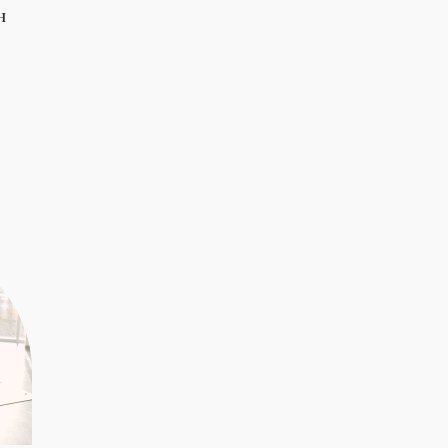
н
к
с