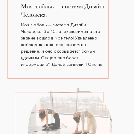
Моя любовь — система Дизайн
Человека.
Моя любовь — система Дизайн
Человека. За 15 лет эксперимента это
знание вошло в мое тело! Удивленно
наблюдаю, как тело принимает
решение, и оно оказывается самым
удачным. Откуда оно берет
информацию? Долой сомнения! Отклик
или есть, или его нет! И точка! Я —
эмоциональный Генератор 6/2, сошла с
крыши 4 года назад. С любовью,
директор
…